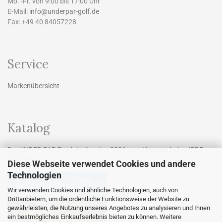
Mo. -Fr. von 9:00 bis 17:00 Uhr
E-Mail:
info@underpar-golf.de
Fax: +49 40 84057228
Service
Markenübersicht
Katalog
Der UNDER PAR Produkt-Katalog 2026 zum
Herunterladen
(PDF:
15,4 MB).
Diese Webseite verwendet Cookies und andere
Technologien
Wir verwenden Cookies und ähnliche Technologien, auch von
Drittanbietern, um die ordentliche Funktionsweise der Website zu
gewährleisten, die Nutzung unseres Angebotes zu analysieren und Ihnen
ein bestmögliches Einkaufserlebnis bieten zu können. Weitere